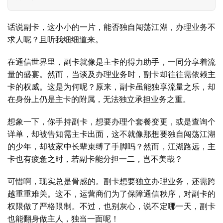
话说副卡，这小小的一片，能否独自闯荡江湖，办理业务不
求人呢？且听我细细道来。
在通信世界里，副卡就像是主卡的得力助手，一同分享着流
量的盛宴。然而，当谈及办理业务时，副卡却往往需依赖主
卡的权威。这是为何呢？原来，副卡虽能独享流量之乐，却
在身份上仍是主卡的附属，无法独立承担业务之重。
想象一下，你手持副卡，想要办理个套餐变更，或是查询个
详单，却被告知需主卡出面，这不就像那想要独自闯荡江湖
的少年，却被家中长辈束缚了手脚吗？然而，江湖路远，主
卡也有疲惫之时，若副卡能分担一二，岂不美哉？
可惜啊，现实总是骨感的。副卡想要独立办理业务，还需跨
越重重难关。这不，运营商们为了保障通信秩序，对副卡的
首
权限做了严格限制。不过，也别灰心，说不定哪一天，副卡
页
也能翻身做主人，独当一面呢！