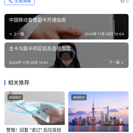
生成海报
0
卡
推
荐
中国移动套餐副卡开通指南
号
上一篇
2024年 11月 26日 10:04
码
主卡与副卡的区别及选择指南
认
证
2024年 11月 26日 10:41
下一篇
增
值
相关推荐
业
务
基础知识
基础知识
警惕！回复 “退订” 后垃圾短