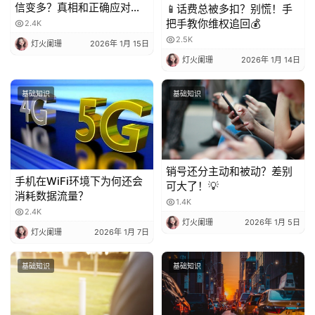
信变多？真相和正确应对方
📱话费总被多扣？别慌！手
法都在这
把手教你维权追回💰
2.4K
2.5K
灯火阑珊
2026年 1月 15日
灯火阑珊
2026年 1月 14日
基础知识
基础知识
销号还分主动和被动？差别
手机在WiFi环境下为何还会
可大了！💡
消耗数据流量？
1.4K
2.4K
灯火阑珊
2026年 1月 5日
灯火阑珊
2026年 1月 7日
基础知识
基础知识