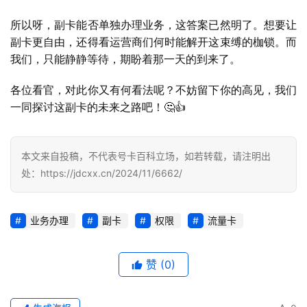
号
所以呀，副卡能否单独办理业务，这答案已然明了。想要让
卡
副卡更自由，还得看运营商们何时能解开这束缚的枷锁。而
百
我们，只能静静等待，期盼着那一天的到来了。
科
各位看官，对此你又有何看法呢？不妨留下你的高见，我们
一同探讨这副卡的未来之路吧！🤔👍
防
诈
知
本文来自投稿，不代表号卡百科立场，如若转载，请注明出
识
处：https://jdcxx.cn/2024/11/6662/
行
业
投稿
业务办理
副卡
权限
流量卡
资
讯
赞
(0)
登录
注册
流
量