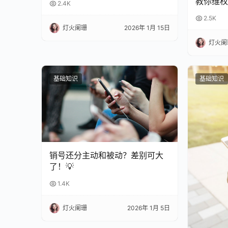
教你维权
2.4K
2.5K
灯火阑珊
2026年 1月 15日
灯火阑
基础知识
基础知识
销号还分主动和被动？差别可大
了！💡
1.4K
灯火阑珊
2026年 1月 5日