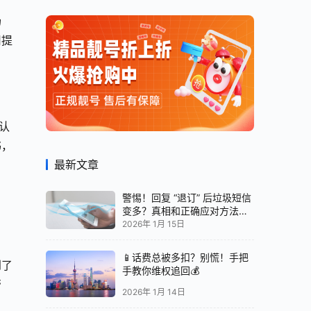
场
用提
认
书，
最新文章
警惕！回复 “退订” 后垃圾短信
变多？真相和正确应对方法都
在这
2026年 1月 15日
📱话费总被多扣？别慌！手把
到了
手教你维权追回💰
帮
2026年 1月 14日