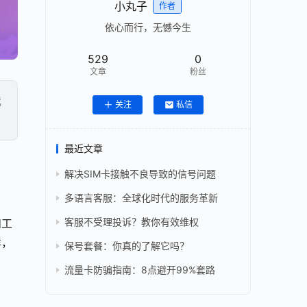
小丸子
作者
依心而行，无憾今生
529
0
文章
粉丝
我
关注
私信
最近文章
解决SIM卡接触不良导致的信号问题
多语言客服：全球化时代的服务革新
客服不受理投诉？教你有效维权
和工
样，
保号套餐：你真的了解它吗？
流量卡防骗指南：8点避开99%套路