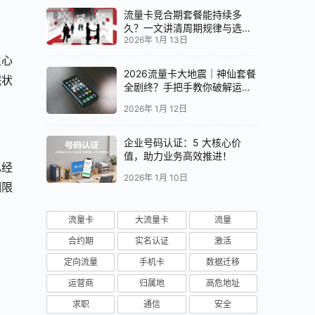
流量卡竞合期套餐能持续多
久？一文讲清周期规律与选卡
2026年 1月 13日
时机
担心
2026流量卡大地震｜神仙套餐
眠状
全剧终？手把手教你破解运营
商“合谋”内幕！📱💥
2026年 1月 12日
企业号码认证：5 大核心价
值，助力业务高效推进！
已经
2026年 1月 10日
期限
流量卡
大流量卡
流量
合约期
实名认证
激活
定向流量
手机卡
数据迁移
运营商
归属地
高危地址
求职
通信
安全