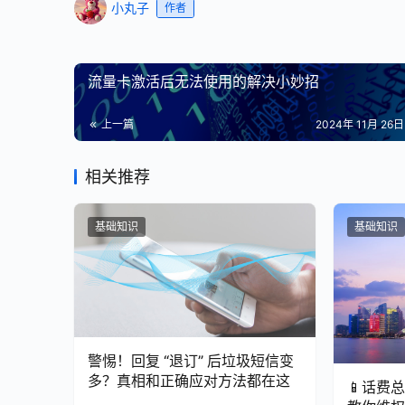
小丸子
作者
流量卡激活后无法使用的解决小妙招
上一篇
2024年 11月 26日 
相关推荐
基础知识
基础知识
警惕！回复 “退订” 后垃圾短信变
多？真相和正确应对方法都在这
📱话费