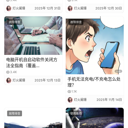
5.4K
3.1K
灯火阑珊
2025年 12月 31日
灯火阑珊
2025年 12月 30日
故障排查
故障排查
电脑开机自启动软件关闭方
法全指南（覆盖
Windows/macOS，含系统
3.4K
自带 + 第三方工具）
手机无法充电/不充电怎么处
灯火阑珊
2025年 12月 13日
理？
1.1K
灯火阑珊
2025年 11月 14日
故障排查
使用技巧