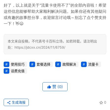
量
好了，以上就是关于“流量卡使用不了”的全部内容啦！希望
卡
推
这些信息能够帮助大家顺利解决问题。如果你还有其他疑问
荐
或有趣的故事想分享，欢迎留言讨论哦～别忘了点个赞支持
一下！👋😄
号
码
本文来自投稿，不代表号卡百科立场，如若转载，请注明出
认
处：https://jdcxx.cn/2024/11/6759/
证
增
使用技巧
套餐选择
故障解决
流量卡
值
话费充值
业
务
赞
(0)
生成海报
0