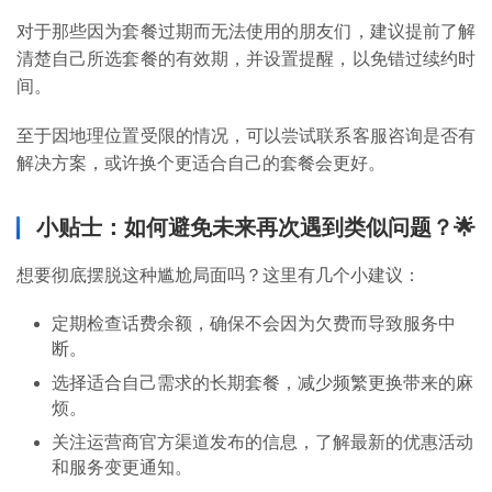
对于那些因为套餐过期而无法使用的朋友们，建议提前了解
号
清楚自己所选套餐的有效期，并设置提醒，以免错过续约时
卡
间。
百
科
至于因地理位置受限的情况，可以尝试联系客服咨询是否有
解决方案，或许换个更适合自己的套餐会更好。
防
诈
小贴士：如何避免未来再次遇到类似问题？🌟
知
识
想要彻底摆脱这种尴尬局面吗？这里有几个小建议：
定期检查话费余额，确保不会因为欠费而导致服务中
行
断。
业
投稿
资
选择适合自己需求的长期套餐，减少频繁更换带来的麻
讯
烦。
关注运营商官方渠道发布的信息，了解最新的优惠活动
登录
注册
流
和服务变更通知。