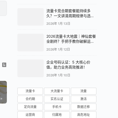
流量卡竞合期套餐能持续多
久？一文讲清周期规律与选卡
2026年 1月 13日
时机
2026流量卡大地震｜神仙套餐
全剧终？手把手教你破解运营
商“合谋”内幕！📱💥
2026年 1月 12日
企业号码认证：5 大核心价
值，助力业务高效推进！
2026年 1月 10日
流量卡
大流量卡
流量
合约期
实名认证
激活
定向流量
手机卡
数据迁移
运营商
归属地
高危地址