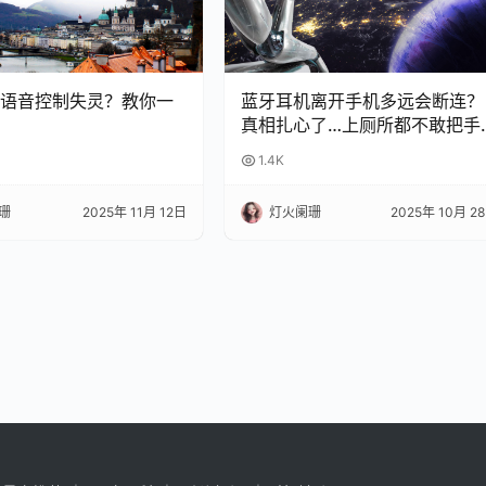
语音控制失灵？教你一
蓝牙耳机离开手机多远会断连？
真相扎心了…上厕所都不敢把手
机放客厅！
1.4K
珊
2025年 11月 12日
灯火阑珊
2025年 10月 2