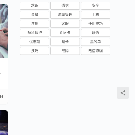
求职
通信
安全
套餐
流量管理
手机
注销
客服
使用技巧
隐私保护
SIM卡
联通
优惠期
副卡
黑名单
技巧
故障
电信诈骗
，
3日