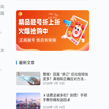
。比
遇阻
罚。
二次
。
最新文章
用。
警惕！回复 “退订” 后垃圾短信
变多？真相和正确应对方法都
在这
2026年 1月 15日
📱话费总被多扣？别慌！手把
手教你维权追回💰
2026年 1月 14日