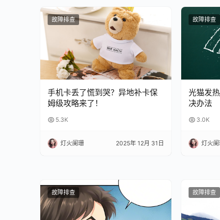
故障排查
故障排查
手机卡丢了慌到哭？异地补卡保
光猫发热
姆级攻略来了！
决办法
5.3K
3.0K
灯火阑珊
2025年 12月 31日
灯火阑
故障排查
故障排查