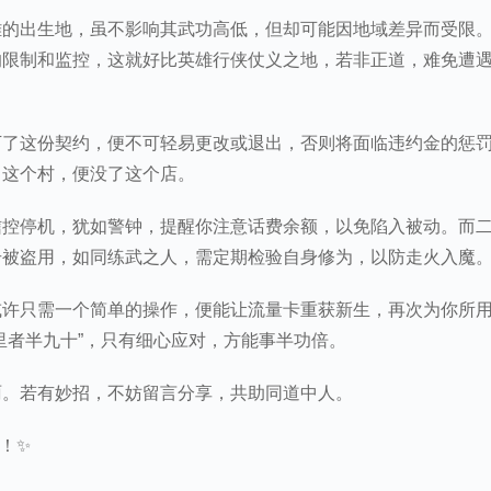
雄的出生地，虽不影响其武功高低，但却可能因地域差异而受限
的限制和监控，这就好比英雄行侠仗义之地，若非正道，难免遭
下了这份契约，便不可轻易更改或退出，否则将面临违约金的惩
了这个村，便没了这个店。
信控停机，犹如警钟，提醒你注意话费余额，以免陷入被动。而
号被盗用，如同练武之人，需定期检验自身修为，以防走火入魔
或许只需一个简单的操作，便能让流量卡重获新生，再次为你所
里者半九十”，只有细心应对，方能事半功倍。
雨。若有妙招，不妨留言分享，共助同道中人。
！✨