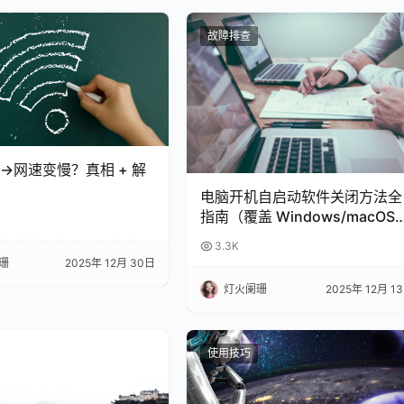
故障排查
→网速变慢？真相 + 解
电脑开机自启动软件关闭方法全
指南（覆盖 Windows/macOS
含系统自带 + 第三方工具）
3.3K
珊
2025年 12月 30日
灯火阑珊
2025年 12月 1
使用技巧