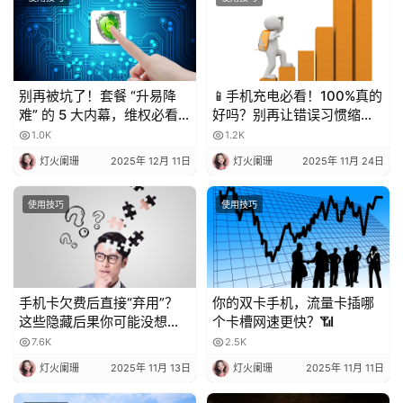
别再被坑了！套餐 “升易降
📱手机充电必看！100%真的
难” 的 5 大内幕，维权必看
好吗？别再让错误习惯缩短
💥
电池寿命！
1.0K
1.2K
灯火阑珊
2025年 12月 11日
灯火阑珊
2025年 11月 24日
使用技巧
使用技巧
手机卡欠费后直接“弃用”？
你的双卡手机，流量卡插哪
这些隐藏后果你可能没想
个卡槽网速更快？📶
到！
7.6K
2.5K
灯火阑珊
2025年 11月 13日
灯火阑珊
2025年 11月 11日