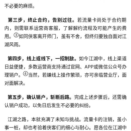
不必要的麻烦。
第三步，终止合约，告别过往。
若流量卡尚处于合约期
内，则需联系运营商客服，了解解约流程及可能产生的费
③
用。
如同侠客离开师门，虽有不舍，但终归要独自面对江
湖风雨。
第四步，线上或线下，一招制敌。
如今江湖中，线上渠道
日益便捷，多数运营商支持通过官网、APP或微信公众号办
首
④
理销户。
当然，若嫌线上操作繁琐，亦可亲临营业厅，面
页
对面解决。
号
第五步，确认销户，斩断后路。
完成上述步骤后，还需确
卡
认销户成功，以免日后发生不必要的纠纷。
百
科
  江湖之路，本就充满了未知与挑战。流量卡的注销，虽小
事一桩，却也考验着侠客们的细心与耐心。愿各位在江湖中
防