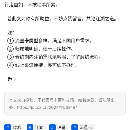
行走自如，不被琐事所累。
诈
知
  若此文对你有所助益，不妨点赞留言，共论江湖之道。
识
注：
行
  ① 流量卡类型多样，满足不同用户需求。
业
投稿
  ② 归属地明确，便于后续操作。
资
  ③ 合约期内注销需联系客服，了解解约流程。
讯
  ④ 线上渠道便捷，亦可线下办理。
登录
注册
流
  🏞️✨
量
卡
推
本文来自投稿，不代表号卡百科立场，如若转载，请注明出
荐
处：https://jdcxx.cn/2024/11/6919/
号
码
攻略
江湖
注销
流量卡