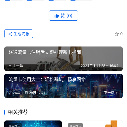
认
证
赞
(0)
增
值
生成海报
0
业
务
联通流量卡注销后立即办理新卡指南
上一篇
2024年 11月 28日 16:04
流量卡使用大全：轻松避坑，畅享网络
2024年 11月 28日 17:21
下一篇
相关推荐
使用技巧
使用技巧