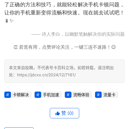
了正确的方法和技巧，就能轻松解决手机卡顿问题，
让你的手机重新变得流畅和快速。现在就去试试吧！
行
业
📱✨
投稿
资
讯
—— 诗人李白，以幽默笔触解决你的实际问题
登录
注册
👏 若觉有用，点赞评论关注，一键三连不迷路！😉
流
量
卡
本文来自投稿，不代表号卡百科立场，如若转载，请注明出
推
处：https://jdcxx.cn/2024/12/7161/
荐
号
卡顿解决
手机加速
流畅体验
流量卡
码
认
赞
(0)
证