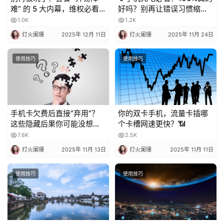
难” 的 5 大内幕，维权必看
好吗？别再让错误习惯缩短
💥
电池寿命！
1.0K
1.2K
灯火阑珊
2025年 12月 11日
灯火阑珊
2025年 11月 24日
使用技巧
使用技巧
手机卡欠费后直接“弃用”？
你的双卡手机，流量卡插哪
这些隐藏后果你可能没想
个卡槽网速更快？📶
到！
7.6K
2.5K
灯火阑珊
2025年 11月 13日
灯火阑珊
2025年 11月 11日
使用技巧
使用技巧