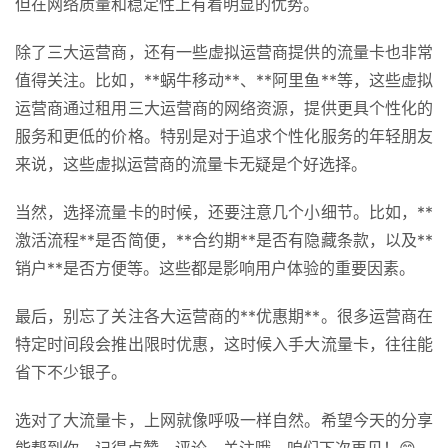
但在网络质量和稳定性上有着明显的优势。
科
除了三大运营商，还有一些虚拟运营商提供的流量卡也非常
防
值得关注。比如，**蜗牛移动**、**阿里鱼**等，这些虚拟
诈
运营商通过租用三大运营商的网络资源，提供更具个性化的
知
服务和更低的价格。特别是对于追求个性化服务的年轻朋友
识
来说，这些虚拟运营商的流量卡无疑是个好选择。
行
当然，选择流量卡的时候，还要注意几个小细节。比如，**
业
投稿
激活流程**是否简便，**合约期**是否有隐藏条款，以及**
资
销户**是否方便等。这些都是影响用户体验的重要因素。
讯
最后，别忘了关注各大运营商的**优惠期**。很多运营商在
登录
注册
流
特定时间段会推出限时优惠，这时候入手大流量卡，往往能
量
省下不少银子。
卡
推
选对了大流量卡，上网就像呼吸一样自然。希望今天的分享
荐