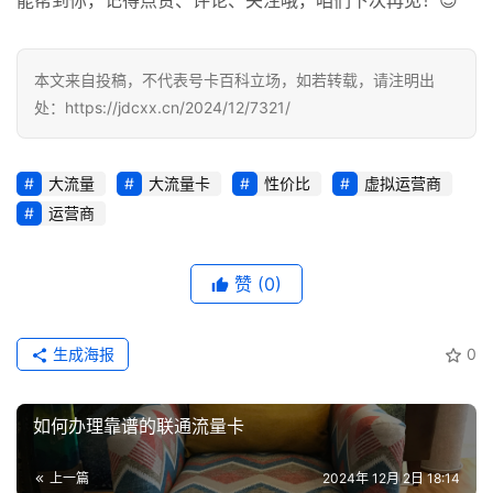
能帮到你，记得点赞、评论、关注哦，咱们下次再见！😊
号
码
本文来自投稿，不代表号卡百科立场，如若转载，请注明出
认
处：https://jdcxx.cn/2024/12/7321/
证
增
大流量
大流量卡
性价比
虚拟运营商
值
运营商
业
务
赞
(0)
生成海报
0
如何办理靠谱的联通流量卡
上一篇
2024年 12月 2日 18:14