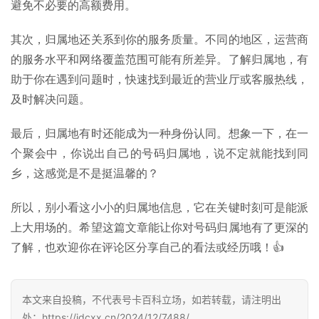
避免不必要的高额费用。
卡
百
其次，归属地还关系到你的服务质量。不同的地区，运营商
科
的服务水平和网络覆盖范围可能有所差异。了解归属地，有
助于你在遇到问题时，快速找到最近的营业厅或客服热线，
防
及时解决问题。
诈
知
最后，归属地有时还能成为一种身份认同。想象一下，在一
识
个聚会中，你说出自己的号码归属地，说不定就能找到同
行
乡，这感觉是不是挺温馨的？
业
投稿
资
所以，别小看这小小的归属地信息，它在关键时刻可是能派
讯
上大用场的。希望这篇文章能让你对号码归属地有了更深的
了解，也欢迎你在评论区分享自己的看法或经历哦！👍
登录
注册
流
量
卡
本文来自投稿，不代表号卡百科立场，如若转载，请注明出
推
处：https://jdcxx.cn/2024/12/7488/