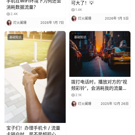
手机在WiFi环境下为何还会
可大了！💡
消耗数据流量？
1.4K
2.4K
灯火阑珊
2026年 1月 5日
灯火阑珊
2026年 1月 7日
基础知识
基础知识
拨打电话时，播放对方的“视
频彩铃”，会消耗我的流量
吗？
2.1K
灯火阑珊
2025年 12月 26日
宝子们！办理手机卡 / 流量
卡销户时，是不是超担心当