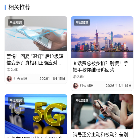
相关推荐
基础知识
基础知识
警惕！回复 “退订” 后垃圾短
信变多？真相和正确应对方
📱话费总被多扣？别慌！手
法都在这
把手教你维权追回💰
2.4K
2.5K
灯火阑珊
2026年 1月 15日
灯火阑珊
2026年 1月 14日
基础知识
基础知识
销号还分主动和被动？差别