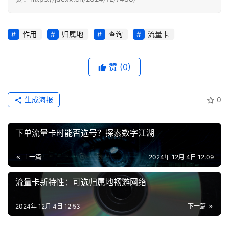
荐
作用
归属地
查询
流量卡
号
码
认
赞
(0)
证
生成海报
0
增
值
业
下单流量卡时能否选号？探索数字江湖
务
上一篇
2024年 12月 4日 12:09
流量卡新特性：可选归属地畅游网络
2024年 12月 4日 12:53
下一篇