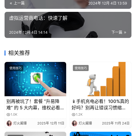
上一篇
2024年 12月 4日 13:59
虚拟运营商电话：快速了解
2024年 12月 4日 14:14
下一篇
相关推荐
使用技巧
使用技巧
别再被坑了！套餐 “升易降
📱手机充电必看！100%真的
难” 的 5 大内幕，维权必看
好吗？别再让错误习惯缩短
💥
电池寿命！
1.0K
1.2K
灯火阑珊
2025年 12月 11日
灯火阑珊
2025年 11月 24日