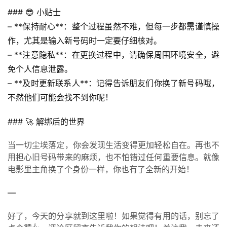
百
### 😎 小贴士
科
– **保持耐心**：整个过程虽然不难，但每一步都需谨慎操
作，尤其是输入新号码时一定要仔细核对。
防
– **注意隐私**：在更换过程中，请确保周围环境安全，避
诈
免个人信息泄露。
知
– **及时更新联系人**：记得告诉朋友们你换了新号码哦，
识
不然他们可能会找不到你呢！
行
### 🚀 解绑后的世界
业
投稿
资
当一切尘埃落定，你会发现生活变得更加轻松自在。再也不
讯
用担心旧号码带来的麻烦，也不怕错过任何重要信息。就像
电影里主角换了个身份一样，你也有了全新的开始！
登录
注册
流
量
—
卡
好了，今天的分享就到这里啦！如果觉得有用的话，别忘了
推