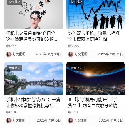
使用技巧
使用技巧
手机卡欠费后直接“弃用”？
你的双卡手机，流量卡插哪
这些隐藏后果你可能没想
个卡槽网速更快？📶
到！
7.6K
2.5K
灯火阑珊
2025年 11月 13日
灯火阑珊
2025年 11月 11日
使用技巧
使用技巧
手机卡“休眠”与“苏醒”：一篇
📱【新手机号可能是“二手
让你轻松掌握停复机与挂失
货”？】超全二次放号避坑指
的科普指南
南，附完美处理攻略！✨
2.3K
1.9K
灯火阑珊
2025年 11月 5日
灯火阑珊
2025年 11月 3日