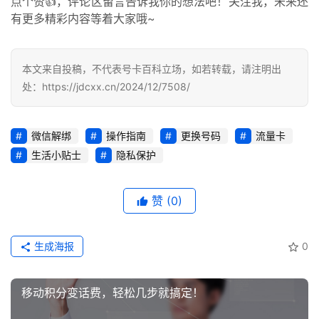
点个赞👍，评论区留言告诉我你的想法吧！关注我，未来还
荐
有更多精彩内容等着大家哦~
号
码
本文来自投稿，不代表号卡百科立场，如若转载，请注明出
认
处：https://jdcxx.cn/2024/12/7508/
证
增
微信解绑
操作指南
更换号码
流量卡
值
生活小贴士
隐私保护
业
务
赞
(0)
生成海报
0
移动积分变话费，轻松几步就搞定！