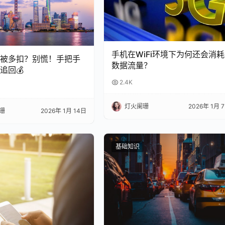
手机在WiFi环境下为何还会消耗
总被多扣？别慌！手把手
数据流量？
追回💰
2.4K
灯火阑珊
2026年 1月 
珊
2026年 1月 14日
基础知识