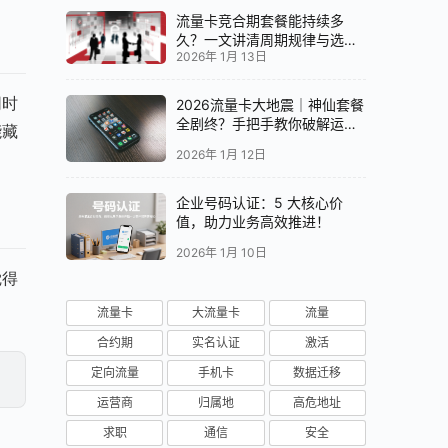
流量卡竞合期套餐能持续多
久？一文讲清周期规律与选卡
2026年 1月 13日
时机
同时
2026流量卡大地震｜神仙套餐
全剧终？手把手教你破解运营
能藏
商“合谋”内幕！📱💥
2026年 1月 12日
企业号码认证：5 大核心价
值，助力业务高效推进！
2026年 1月 10日
觉得
流量卡
大流量卡
流量
合约期
实名认证
激活
定向流量
手机卡
数据迁移
运营商
归属地
高危地址
求职
通信
安全