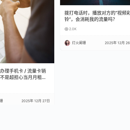
拨打电话时，播放对方的“视频
铃”，会消耗我的流量吗？
2.0K
灯火阑珊
2025年 12月 2
办理手机卡 / 流量卡销
不是超担心当月月租白
 今天整理了超全科普，看
怕被坑啦！
珊
2025年 12月 27日