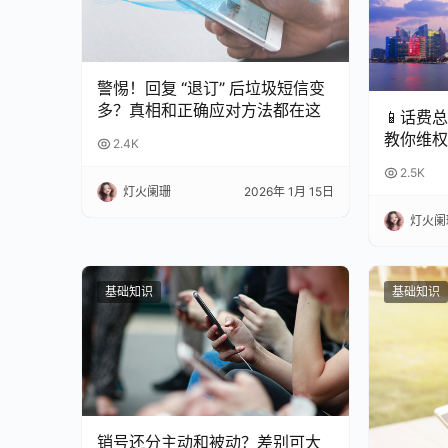
警惕！回复 “退订” 后垃圾短信变
多？真相和正确应对方法都在这
📱话费
教你维权
2.4K
2.5K
灯火阑珊
2026年 1月 15日
灯火阑
基础知识
基础知识
销号还分主动和被动？差别可大