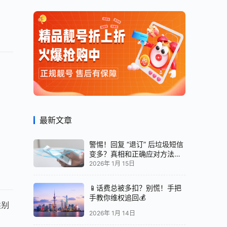
最新文章
警惕！回复 “退订” 后垃圾短信
变多？真相和正确应对方法都
在这
2026年 1月 15日
📱话费总被多扣？别慌！手把
手教你维权追回💰
候别
2026年 1月 14日