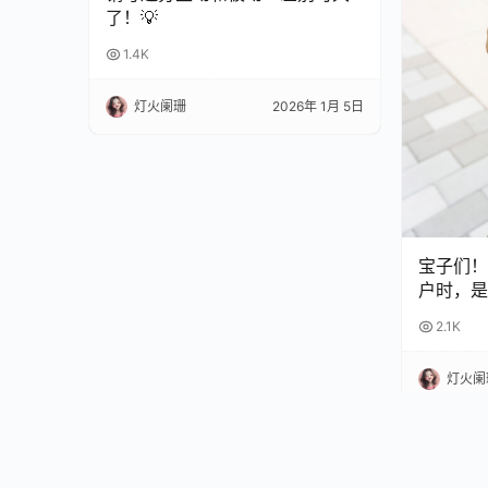
了！💡
1.4K
灯火阑珊
2026年 1月 5日
宝子们！
户时，是
扣？😫
2.1K
完再也不
灯火阑