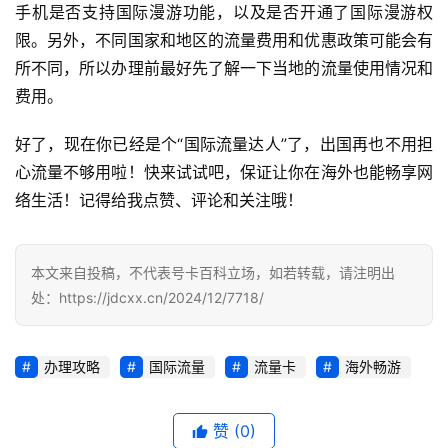
知
手机是否支持国际漫游功能，以及是否开通了国际漫游权
识
限。另外，不同国家和地区的流量费用和优惠政策可能会有
所不同，所以办理前最好先了解一下当地的流量使用情况和
行
费用。
业
投稿
资
好了，现在你已经是个“国际流量达人”了，出国再也不用担
讯
心流量不够用啦！快来试试吧，保证让你在海外也能畅享网
络生活！记得给我点赞、评论和关注哦！
登录
注册
流
量
卡
本文来自投稿，不代表号卡百科立场，如若转载，请注明出
推
处：https://jdcxx.cn/2024/12/7718/
荐
号
办理攻略
国际流量
流量卡
海外畅游
码
认
赞
(0)
证