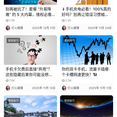
别再被坑了！套餐 “升易降
📱手机充电必看！100%真的
难” 的 5 大内幕，维权必看
好吗？别再让错误习惯缩短
💥
电池寿命！
1.0K
1.2K
灯火阑珊
2025年 12月 11日
灯火阑珊
2025年 11月 24日
使用技巧
使用技巧
手机卡欠费后直接“弃用”？
你的双卡手机，流量卡插哪
这些隐藏后果你可能没想
个卡槽网速更快？📶
到！
7.6K
2.5K
灯火阑珊
2025年 11月 13日
灯火阑珊
2025年 11月 11日
使用技巧
使用技巧