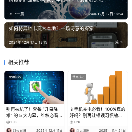
解锁定向流量的秘密：中国电信卡的奇妙之旅
业
务
上一篇
2024年 12月 17日 16:54
如何将异地卡变为本地？一场诗意的探索
2024年 12月 17日 18:15
下一篇
相关推荐
使用技巧
使用技巧
别再被坑了！套餐 “升易降
📱手机充电必看！100%真的
难” 的 5 大内幕，维权必看
好吗？别再让错误习惯缩短
💥
电池寿命！
1.0K
1.2K
灯火阑珊
2025年 12月 11日
灯火阑珊
2025年 11月 24日