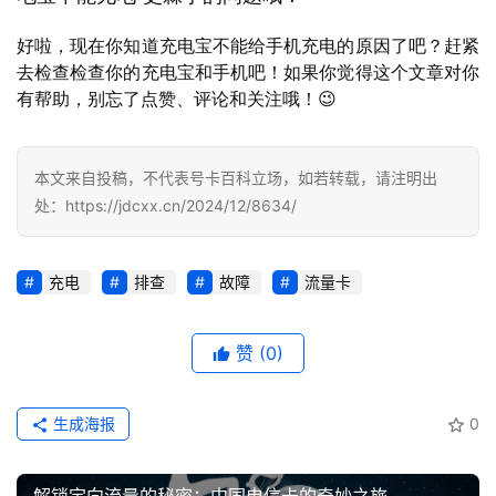
行
业
投稿
好啦，现在你知道充电宝不能给手机充电的原因了吧？赶紧
资
去检查检查你的充电宝和手机吧！如果你觉得这个文章对你
讯
有帮助，别忘了点赞、评论和关注哦！😉
登录
注册
流
量
本文来自投稿，不代表号卡百科立场，如若转载，请注明出
卡
处：https://jdcxx.cn/2024/12/8634/
推
荐
充电
排查
故障
流量卡
号
码
赞
(0)
认
证
生成海报
0
增
值