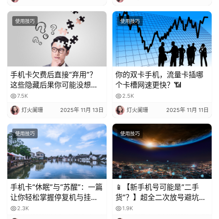
使用技巧
使用技巧
手机卡欠费后直接“弃用”？
你的双卡手机，流量卡插哪
这些隐藏后果你可能没想
个卡槽网速更快？📶
到！
7.5K
2.5K
灯火阑珊
2025年 11月 13日
灯火阑珊
2025年 11月 11日
使用技巧
使用技巧
手机卡“休眠”与“苏醒”：一篇
📱【新手机号可能是“二手
让你轻松掌握停复机与挂失
货”？】超全二次放号避坑指
的科普指南
南，附完美处理攻略！✨
2.3K
1.9K