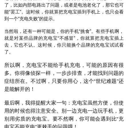
了，比如内部电路出了问题，或者是电池老化了，那它也可
能“罢工”。这时候，你就算把充电宝插到手机上，也只会看
到一个“充电失败”的提示。
当然啦，还有一种可能是，你的手机“挑食”。有些手机啊，
首
就是对某些品牌的充电宝“不感冒”，你就算把充电宝插上
页
去，它也不认。这时候，你只能换个品牌的充电宝试试看
了。
号
所以啊，充电宝不能给手机充电，可能的原因有很
卡
百
多。你得像侦探一样，一步步排查，才能找到问题的
科
症结所在。不过啊，只要你用心，这个“世纪难题”还
是能解开的！
防
诈
最后啊，我得提醒大家一句：充电宝虽然方便，但使
知
用的时候也得注意安全。别一边充电一边玩手机，更
识
别用劣质的充电宝。要不然啊，你可能会遇到比“充
电宝不能充电”更棘手的问题哦！