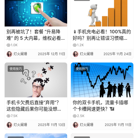
别再被坑了！套餐 “升易降
📱手机充电必看！100%真的
难” 的 5 大内幕，维权必看
好吗？别再让错误习惯缩短
💥
电池寿命！
1.0K
1.2K
灯火阑珊
2025年 12月 11日
灯火阑珊
2025年 11月 24日
使用技巧
使用技巧
手机卡欠费后直接“弃用”？
你的双卡手机，流量卡插哪
这些隐藏后果你可能没想
个卡槽网速更快？📶
到！
7.5K
2.5K
灯火阑珊
2025年 11月 13日
灯火阑珊
2025年 11月 11日