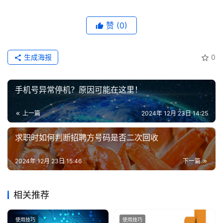
登录
注册
流
量
赞
(0)
卡
推
生成海报
0
荐
号
手机号异常停机？原因可能在这里！
码
认
上一篇
2024年 12月 23日 14:25
证
求职时如何判断招聘方号码是否二次回收
增
2024年 12月 23日 15:46
下一篇
值
业
务
相关推荐
使用技巧
使用技巧