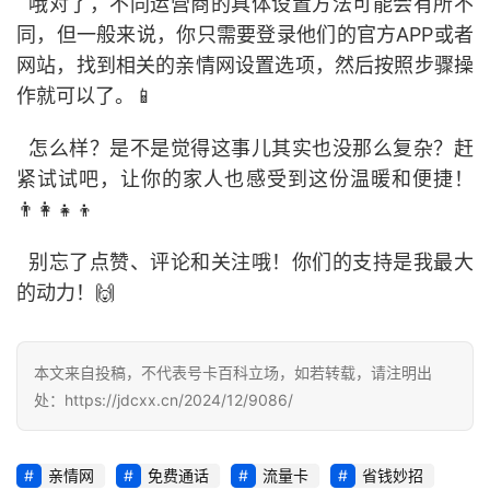
  哦对了，不同运营商的具体设置方法可能会有所不
首
同，但一般来说，你只需要登录他们的官方APP或者
页
网站，找到相关的亲情网设置选项，然后按照步骤操
作就可以了。📱
号
卡
  怎么样？是不是觉得这事儿其实也没那么复杂？赶
百
紧试试吧，让你的家人也感受到这份温暖和便捷！
科
👨‍👩‍👧‍👦
防
  别忘了点赞、评论和关注哦！你们的支持是我最大
诈
的动力！🙌
知
识
本文来自投稿，不代表号卡百科立场，如若转载，请注明出
行
处：https://jdcxx.cn/2024/12/9086/
业
投稿
资
讯
亲情网
免费通话
流量卡
省钱妙招