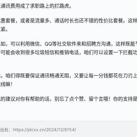
让通讯费用成了求职路上的拦路虎。
优惠套餐，或者是流量多、通话时长也还不错的性价比套餐。这
吃紧。
如，可以利用微信、QQ等社交软件来和招聘方沟通，这样既能
中可能会收到很多垃圾短信和推销电话，咱们可以设置一下拦截
活。咱们得既要保证通讯畅通无阻，又要让每一分钱都花在刀刃
跑线嘛！
我的建议对你有帮助的话，别忘了点个赞、留个言哦！你的支持
://jdcxx.cn/2024/12/9154/