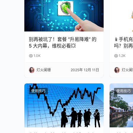
别再被坑了！套餐 “升易降难” 的
📱手机
5 大内幕，维权必看💥
吗？别再
命！
1.0K
1.2K
灯火阑珊
2025年 12月 11日
灯火阑
使用技巧
使用技巧