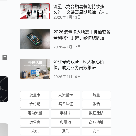
流量卡竞合期套餐能持续多
久？一文讲清周期规律与选卡
2026年 1月 13日
时机
2026流量卡大地震｜神仙套餐
全剧终？手把手教你破解运营
商“合谋”内幕！📱💥
2026年 1月 12日
企业号码认证：5 大核心价
值，助力业务高效推进！
2026年 1月 10日
流量卡
大流量卡
流量
合约期
实名认证
激活
定向流量
手机卡
数据迁移
运营商
归属地
高危地址
求职
通信
安全