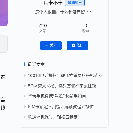
用卡不卡
普通用户
这个人很懒，什么都没有留下～
720
0
文章
粉丝
关注
私信
最近文章
10016电话揭秘：联通推销员的秘密武器
。这
5G网速大揭秘：选对套餐不花冤枉钱
华为手机数据轻松迁移新手指南
的套
SIM卡锁定不用慌，解锁教程来帮忙
在线
联通停机保号，轻松五步走！
法