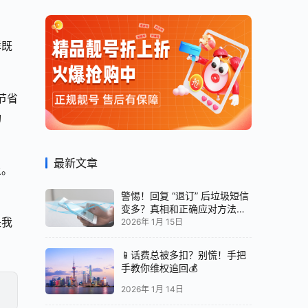
样既
节省
功
最新文章
上。
警惕！回复 “退订” 后垃圾短信
变多？真相和正确应对方法都
是我
在这
2026年 1月 15日
📱话费总被多扣？别慌！手把
手教你维权追回💰
2026年 1月 14日