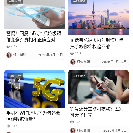
基础知识
基础知识
警惕！回复 “退订” 后垃圾短
信变多？真相和正确应对方
📱话费总被多扣？别慌！手
法都在这
把手教你维权追回💰
2.4K
2.5K
灯火阑珊
2026年 1月 15日
灯火阑珊
2026年 1月 14日
基础知识
基础知识
销号还分主动和被动？差别
手机在WiFi环境下为何还会
可大了！💡
消耗数据流量？
1.4K
2.4K
灯火阑珊
2026年 1月 5日