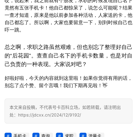
哎，说起来，我之前就有个朋友，求职的时候发现自己名下
首
竟然有五张手机卡！他自己都惊呆了，说怎么可能呢？结果
页
一查才知道，原来是他以前参加各种活动，人家送的卡，他
自己都忘了。所以啊，大家也要留意一下，别到时候自己也
号
吓一跳。
卡
百
总之啊，求职之路虽然艰难，但也别忘了整理好自己
科
的“后花园”。查查自己名下的手机卡数量，也是对自
己负责的一种表现。大家说对吧？
防
诈
好啦好啦，今天的内容就到这里啦！如果你觉得有用的话，
知
别忘了点个赞、留个言哦！我们下期再见啦！👋
识
行
本文来自投稿，不代表号卡百科立场，如若转载，请注明出
业
处：https://jdcxx.cn/2024/12/9192/
投稿
资
讯
手机卡
查询
求职
流量卡