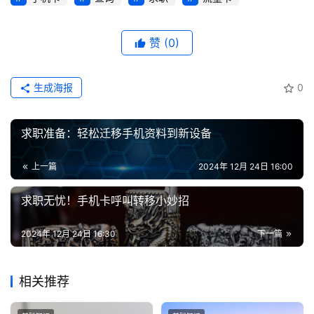
登录
注册
流
量
赞
(0)
卡
推
生成海报
0
荐
号
求职准备：轻松迁移手机资料到新设备
码
认
上一篇
2024年 12月 24日 16:00
证
求职无忧！手机卡呼叫转移小妙招
增
值
2024年 12月 24日 16:30
下一篇
业
务
相关推荐