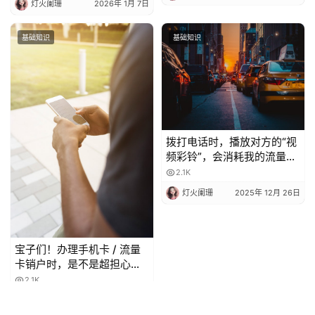
灯火阑珊
2026年 1月 7日
基础知识
基础知识
拨打电话时，播放对方的“视
频彩铃”，会消耗我的流量
吗？
2.1K
灯火阑珊
2025年 12月 26日
宝子们！办理手机卡 / 流量
卡销户时，是不是超担心当
月月租白扣？😫 今天整理了
2.1K
超全科普，看完再也不怕被
灯火阑珊
2025年 12月 27日
坑啦！