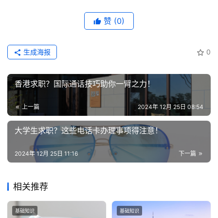
登录
注册
流
赞
(0)
量
卡
推
生成海报
0
荐
香港求职？国际通话技巧助你一臂之力！
号
码
认
上一篇
2024年 12月 25日 08:54
证
大学生求职？这些电话卡办理事项得注意！
增
2024年 12月 25日 11:16
下一篇
值
业
务
相关推荐
基础知识
基础知识