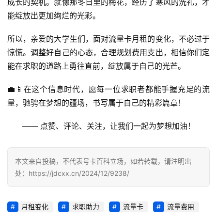
成长的契机。就像那冬日里的梅花，经历了寒风的洗礼，才
首
能绽放出更加绚烂的光彩。
页
所以，亲爱的大学生们，面对流量卡月租的变化，不必过于
号
惊慌。调整好自己的心态，合理规划费用支出，相信你们定
卡
能在求职的道路上勇往直前，绽放属于自己的光芒。
百
科
💼📱在这个信息时代，愿每一位求职者都能手握充足的流
量，驰骋在梦想的疆场，书写属于自己的精彩篇章！
防
诈
—— 点赞、评论、关注，让我们一起为梦想加油！
知
识
本文来自投稿，不代表号卡百科立场，如若转载，请注明出
行
处：https://jdcxx.cn/2024/12/9238/
业
投稿
资
讯
月租变化
求职助力
流量卡
流量费用