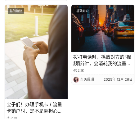
基础知识
基础知识
拨打电话时，播放对方的“视
频彩铃”，会消耗我的流量
吗？
2.1K
灯火阑珊
2025年 12月 26日
宝子们！办理手机卡 / 流量
卡销户时，是不是超担心当
月月租白扣？😫 今天整理了
2.1K
超全科普，看完再也不怕被
灯火阑珊
2025年 12月 27日
坑啦！