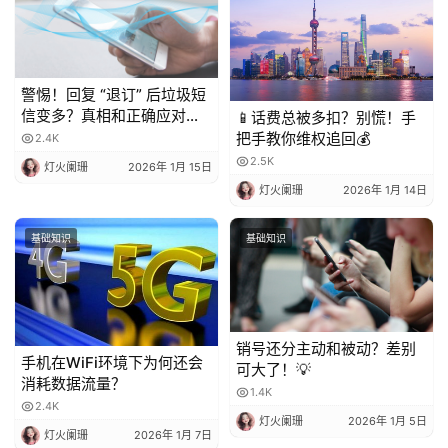
警惕！回复 “退订” 后垃圾短
信变多？真相和正确应对方
📱话费总被多扣？别慌！手
法都在这
把手教你维权追回💰
2.4K
2.5K
灯火阑珊
2026年 1月 15日
灯火阑珊
2026年 1月 14日
基础知识
基础知识
销号还分主动和被动？差别
手机在WiFi环境下为何还会
可大了！💡
消耗数据流量？
1.4K
2.4K
灯火阑珊
2026年 1月 5日
灯火阑珊
2026年 1月 7日