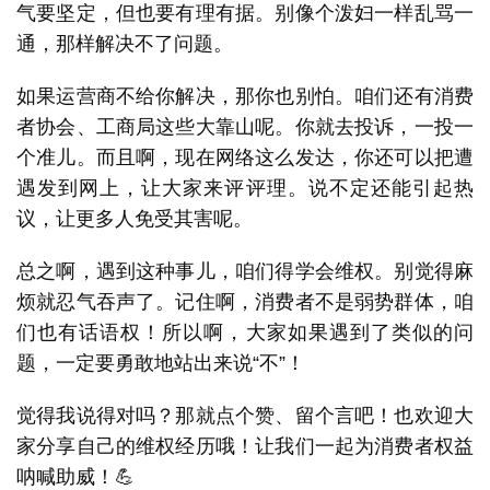
气要坚定，但也要有理有据。别像个泼妇一样乱骂一
通，那样解决不了问题。
如果运营商不给你解决，那你也别怕。咱们还有消费
者协会、工商局这些大靠山呢。你就去投诉，一投一
个准儿。而且啊，现在网络这么发达，你还可以把遭
遇发到网上，让大家来评评理。说不定还能引起热
首
议，让更多人免受其害呢。
页
总之啊，遇到这种事儿，咱们得学会维权。别觉得麻
号
烦就忍气吞声了。记住啊，消费者不是弱势群体，咱
卡
们也有话语权！所以啊，大家如果遇到了类似的问
百
题，一定要勇敢地站出来说“不”！
科
觉得我说得对吗？那就点个赞、留个言吧！也欢迎大
防
家分享自己的维权经历哦！让我们一起为消费者权益
诈
呐喊助威！💪
知