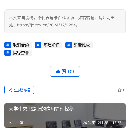
识
本文来自投稿，不代表号卡百科立场，如若转载，请注明出
行
处：https://jdcxx.cn/2024/12/9284/
业
投稿
资
讯
取消合约
基础知识
消费维权
误导套餐
登录
注册
流
量
赞
(0)
卡
推
荐
生成海报
0
号
大学生求职路上的信用管理探秘
码
认
上一篇
2024年 12月 25日 15:27
证