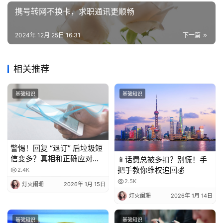
携号转网不换卡，求职通讯更顺畅
增
值
2024年 12月 25日 16:31
下一篇
业
务
相关推荐
基础知识
基础知识
警惕！回复 “退订” 后垃圾短
信变多？真相和正确应对方
📱话费总被多扣？别慌！手
法都在这
把手教你维权追回💰
2.4K
2.5K
灯火阑珊
2026年 1月 15日
灯火阑珊
2026年 1月 14日
基础知识
基础知识