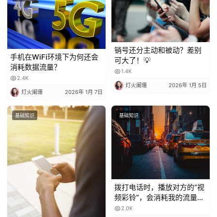
销号还分主动和被动？差别
手机在WiFi环境下为何还会
可大了！💡
消耗数据流量？
1.4K
2.4K
灯火阑珊
2026年 1月 5日
灯火阑珊
2026年 1月 7日
基础知识
基础知识
拨打电话时，播放对方的“视
频彩铃”，会消耗我的流量
吗？
2.0K