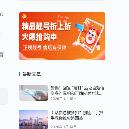
们
全。
冒
最新文章
警惕！回复 “退订” 后垃圾短信
变多？真相和正确应对方法都
在这
2026年 1月 15日
📱话费总被多扣？别慌！手把
手教你维权追回💰
2026年 1月 14日