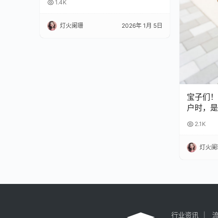
1.4K
灯火阑珊
2026年 1月 5日
宝子们！
户时，是
扣？😫
2.1K
完再也不
灯火阑
行业资讯