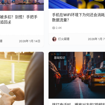
手机在WiFi环境下为何还会消耗
总被多扣？别慌！手把手
数据流量？
追回💰
2.4K
灯火阑珊
2026年 1月 
珊
2026年 1月 14日
基础知识
拨打电话时，播放对方的“视频