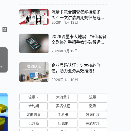
流量卡竞合期套餐能持续多
久？一文讲清周期规律与选卡
2026年 1月 13日
时机
2026流量卡大地震｜神仙套餐
全剧终？手把手教你破解运营
商“合谋”内幕！📱💥
2026年 1月 12日
企业号码认证：5 大核心价
值，助力业务高效推进！
2026年 1月 10日
流量卡
大流量卡
流量
合约期
实名认证
激活
定向流量
手机卡
数据迁移
运营商
归属地
高危地址