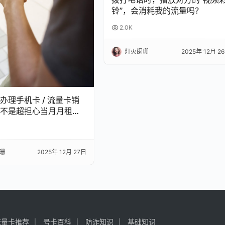
铃”，会消耗我的流量吗？
2.0K
灯火阑珊
2025年 12月 2
办理手机卡 / 流量卡销
不是超担心当月月租白
 今天整理了超全科普，看
怕被坑啦！
珊
2025年 12月 27日
流量卡推荐
号卡百科
防诈知识
基础知识