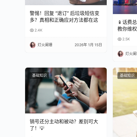
警惕！回复 “退订” 后垃圾短信变
多？真相和正确应对方法都在这
📱话费
教你维权
2.4K
2.5K
灯火阑珊
2026年 1月 15日
灯火阑
基础知识
基础知识
销号还分主动和被动？差别可大
了！💡