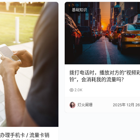
基础知识
拨打电话时，播放对方的“视频
铃”，会消耗我的流量吗？
2.0K
灯火阑珊
2025年 12月 2
办理手机卡 / 流量卡销