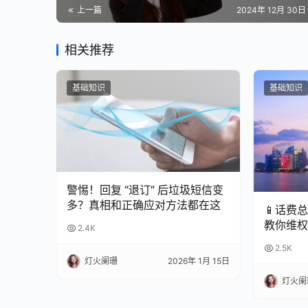
上一篇
2024年 12月 30日 
相关推荐
基础知识
基础知识
警惕！回复 “退订” 后垃圾短信变
多？真相和正确应对方法都在这
📱话费
教你维权
2.4K
2.5K
灯火阑珊
2026年 1月 15日
灯火阑