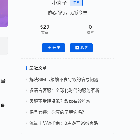
小丸子
作者
依心而行，无憾今生
529
0
文章
粉丝
关注
私信
最近文章
解决SIM卡接触不良导致的信号问题
流量
多语言客服：全球化时代的服务革新
客服不受理投诉？教你有效维权
的商
保号套餐：你真的了解它吗？
流量卡防骗指南：8点避开99%套路