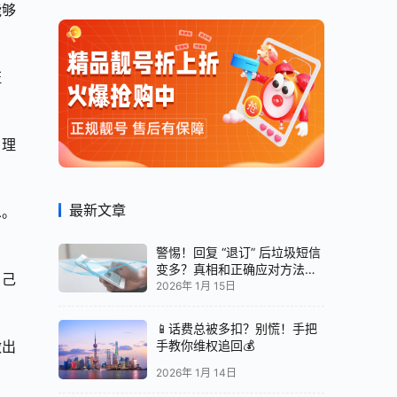
能够
证
，理
最新文章
息。
警惕！回复 “退订” 后垃圾短信
变多？真相和正确应对方法都
自己
在这
2026年 1月 15日
📱话费总被多扣？别慌！手把
做出
手教你维权追回💰
2026年 1月 14日