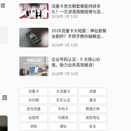
时提
流量卡竞合期套餐能持续多
久？一文讲清周期规律与选卡
2026年 1月 13日
时机
2026流量卡大地震｜神仙套餐
全剧终？手把手教你破解运营
商“合谋”内幕！📱💥
2026年 1月 12日
企业号码认证：5 大核心价
值，助力业务高效推进！
2026年 1月 10日
流量卡
大流量卡
流量
合约期
实名认证
激活
定向流量
手机卡
数据迁移
运营商
归属地
高危地址
求职
通信
安全