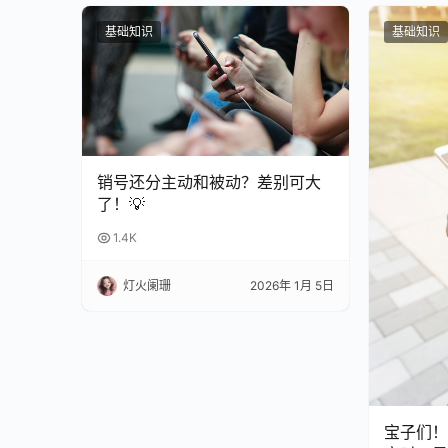
基础知识
基础知识
销号还分主动和被动？差别可大
了！💡
1.4K
灯火阑珊
2026年 1月 5日
宝子们！