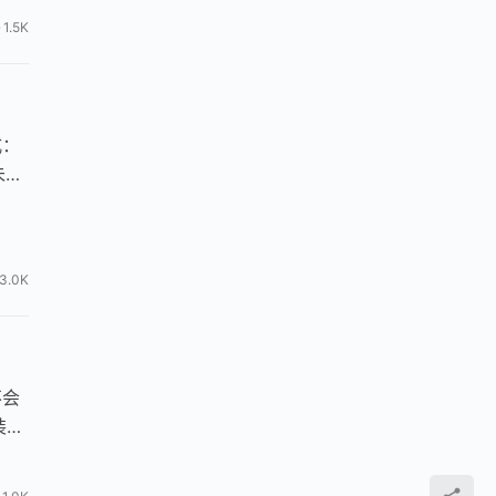
1.5K
式：
未安
3.0K
不会
装盒