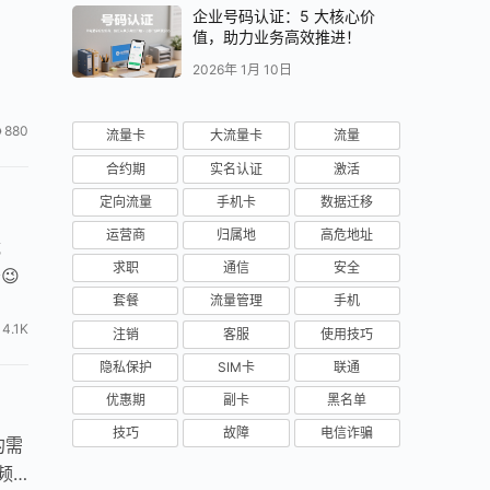
企业号码认证：5 大核心价
值，助力业务高效推进！
2026年 1月 10日
880
流量卡
大流量卡
流量
合约期
实名认证
激活
定向流量
手机卡
数据迁移
运营商
归属地
高危地址
载
求职
通信
安全
😉
套餐
流量管理
手机
4.1K
注销
客服
使用技巧
隐私保护
SIM卡
联通
优惠期
副卡
黑名单
技巧
故障
电信诈骗
的需
频