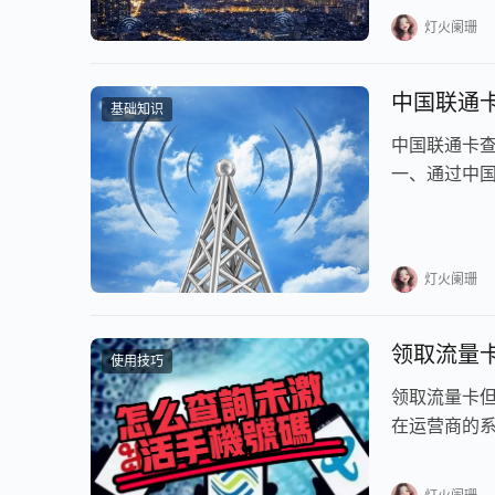
类定向流量包
灯火阑珊
中国联通
基础知识
中国联通卡
一、通过中国
装，请先前
灯火阑珊
领取流量
使用技巧
领取流量卡
在运营商的系
操作说明： 