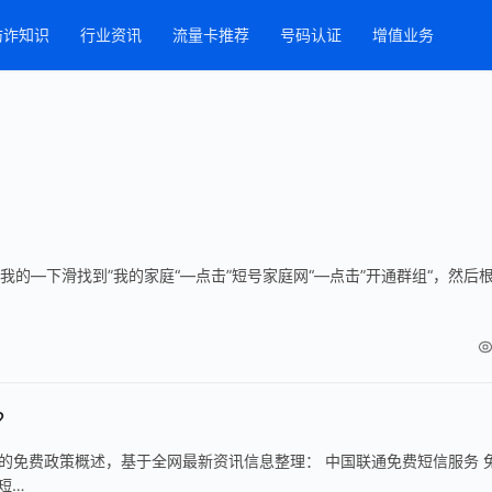
防诈知识
行业资讯
流量卡推荐
号码认证
增值业务
我的—下滑找到”我的家庭“—点击”短号家庭网“—点击”开通群组“，然后
？
的免费政策概述，基于全网最新资讯信息整理： 中国联通免费短信服务 
短…