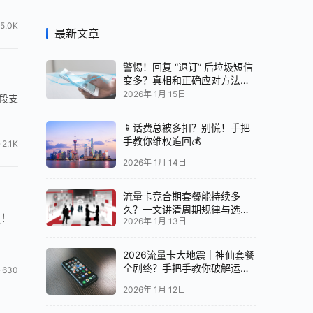
5.0K
最新文章
警惕！回复 “退订” 后垃圾短信
变多？真相和正确应对方法都
在这
2026年 1月 15日
号段支
📱话费总被多扣？别慌！手把
手教你维权追回💰
2.1K
2026年 1月 14日
流量卡竞合期套餐能持续多
久？一文讲清周期规律与选卡
捷！
2026年 1月 13日
时机
2026流量卡大地震｜神仙套餐
全剧终？手把手教你破解运营
630
商“合谋”内幕！📱💥
2026年 1月 12日