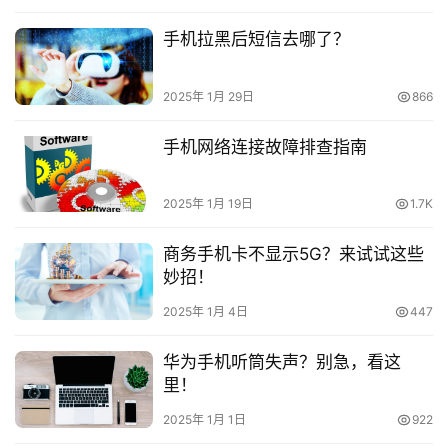
卡
百
手机拉黑后短信去哪了？
科
2025年 1月 29日
866
防
诈
手机网络连接故障排查指南
知
识
2025年 1月 19日
1.7K
行
商务手机卡不显示5G？来试试这些
业
投稿
妙招！
资
讯
2025年 1月 4日
447
登录
注册
华为手机听筒失声？别急，看这
流
里！
量
卡
2025年 1月 1日
922
推