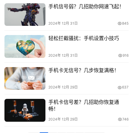
荐
手机信号弱？几招助你网速飞起！
号
2024年 12月 31日
845
码
认
轻松拦截骚扰：手机设置小技巧
证
2024年 12月 31日
916
增
值
手机卡无信号？几步恢复满格！
业
务
2024年 12月 29日
637
手机卡信号差？几招助你恢复通
畅！
2024年 12月 29日
746