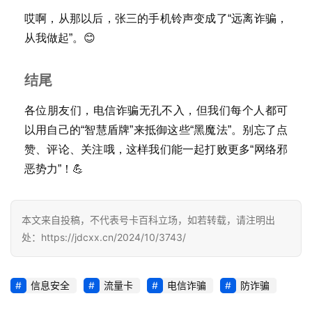
证
哎啊，从那以后，张三的手机铃声变成了“远离诈骗，
从我做起”。😊
增
值
业
结尾
务
各位朋友们，电信诈骗无孔不入，但我们每个人都可
以用自己的“智慧盾牌”来抵御这些“黑魔法”。别忘了点
赞、评论、关注哦，这样我们能一起打败更多“网络邪
恶势力”！💪
本文来自投稿，不代表号卡百科立场，如若转载，请注明出
处：https://jdcxx.cn/2024/10/3743/
信息安全
流量卡
电信诈骗
防诈骗