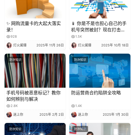
✨ 网购流量卡的大起大落实
📱 你是不是也担心自己的手
录！
机号突然被封？现在打击骚
扰电话越来越严格，一不小
928
1.5K
心就可能中招！今天就来聊
灯火阑珊
2025年 11月 26日
灯火阑珊
2025年 10月 18日
聊，到底被多少人标记会封
号？又该怎么避免？
防诈知识
防诈知识
手机号码被恶意标记？教你
防运营商合约陷阱全攻略
如何辨别与解决
2.8K
1.4K
迷上你
2025年 2月 2日
迷上你
2025年 1月 30日
防诈知识
防诈知识