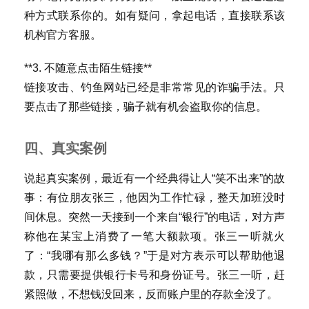
知
种方式联系你的。如有疑问，拿起电话，直接联系该
识
机构官方客服。
行
**3. 不随意点击陌生链接**
业
链接攻击、钓鱼网站已经是非常常见的诈骗手法。只
投稿
资
要点击了那些链接，骗子就有机会盗取你的信息。
讯
四、真实案例
登录
注册
流
量
说起真实案例，最近有一个经典得让人“笑不出来”的故
卡
事：有位朋友张三，他因为工作忙碌，整天加班没时
推
间休息。突然一天接到一个来自“银行”的电话，对方声
荐
称他在某宝上消费了一笔大额款项。张三一听就火
了：“我哪有那么多钱？”于是对方表示可以帮助他退
号
款，只需要提供银行卡号和身份证号。张三一听，赶
码
认
紧照做，不想钱没回来，反而账户里的存款全没了。