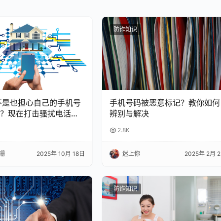
防诈知识
是不是也担心自己的手机号
手机号码被恶意标记？教你如何
？现在打击骚扰电话越
辨别与解决
，一不小心就可能中
2.8K
就来聊聊，到底被多少
封号？又该怎么避免？
珊
2025年 10月 18日
迷上你
2025年 2月 
防诈知识