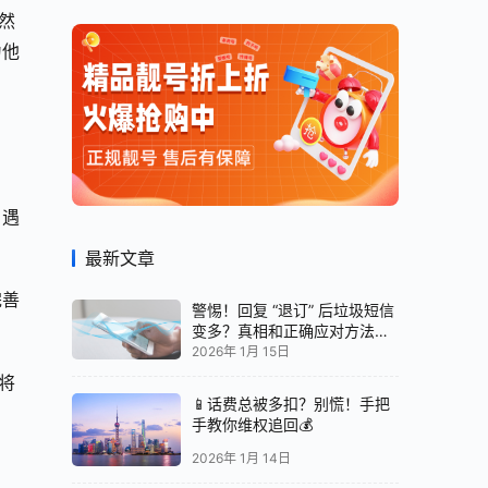
然
为他
。遇
最新文章
完善
警惕！回复 “退订” 后垃圾短信
变多？真相和正确应对方法都
在这
2026年 1月 15日
将
📱话费总被多扣？别慌！手把
手教你维权追回💰
2026年 1月 14日