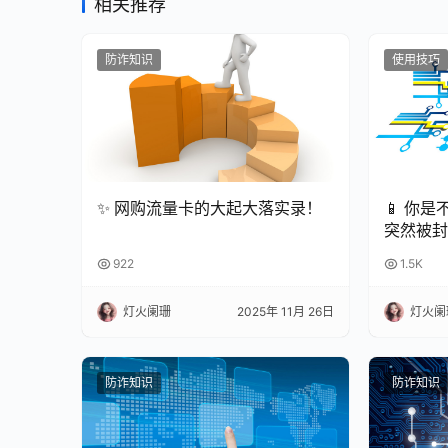
相关推荐
防诈知识
使用技巧
✨ 网购流量卡的大起大落实录！
📱 你
突然被封
来越严格
922
1.5K
招！今天
人标记会
灯火阑珊
2025年 11月 26日
灯火阑
防诈知识
防诈知识