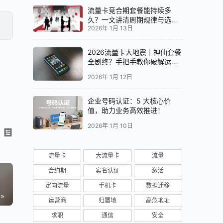
流量卡竞合期套餐能持续多
久？一文讲清周期规律与选卡
2026年 1月 13日
时机
2026流量卡大地震｜神仙套餐
全剧终？手把手教你破解运营
商“合谋”内幕！📱💥
2026年 1月 12日
企业号码认证：5 大核心价
值，助力业务高效推进！
2026年 1月 10日
流量卡
大流量卡
流量
合约期
实名认证
激活
定向流量
手机卡
数据迁移
运营商
归属地
高危地址
求职
通信
安全