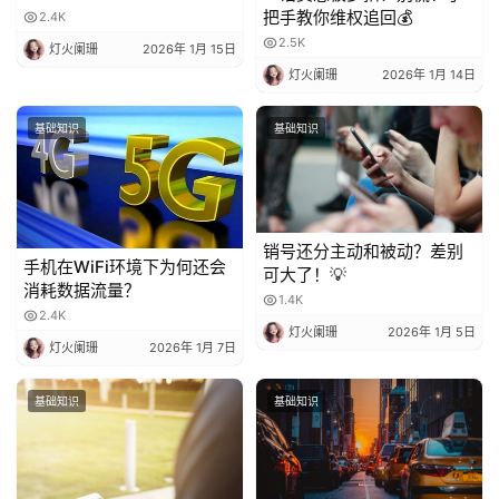
法都在这
把手教你维权追回💰
2.4K
2.5K
灯火阑珊
2026年 1月 15日
灯火阑珊
2026年 1月 14日
基础知识
基础知识
销号还分主动和被动？差别
手机在WiFi环境下为何还会
可大了！💡
消耗数据流量？
1.4K
2.4K
灯火阑珊
2026年 1月 5日
灯火阑珊
2026年 1月 7日
基础知识
基础知识