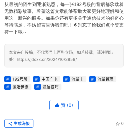
从最初的陌生到逐渐熟悉，每一张192号段的背后都承载着
登录
注册
无数精彩故事。希望这篇文章能够帮助大家更好地理解和使
流
用这一新兴的服务。如果你还有更多关于通信技术的好奇心
量
等待满足，不妨留言告诉我们吧！🌟别忘了给我们点个赞支
卡
持一下哦～
推
荐
本文来自投稿，不代表号卡百科立场，如若转载，请注明出
号
处：https://jdcxx.cn/2024/10/3859/
码
认
证
192号段
中国广电
流量卡
流量管理
激活步骤
通信技巧
增
值
业
赞
(0)
务
生成海报
0