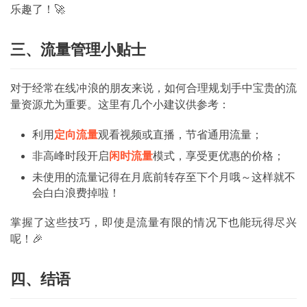
乐趣了！🚀
首
页
三、流量管理小贴士
号
对于经常在线冲浪的朋友来说，如何合理规划手中宝贵的流
卡
量资源尤为重要。这里有几个小建议供参考：
百
科
利用
定向流量
观看视频或直播，节省通用流量；
非高峰时段开启
闲时流量
模式，享受更优惠的价格；
防
诈
未使用的流量记得在月底前转存至下个月哦～这样就不
会白白浪费掉啦！
知
识
掌握了这些技巧，即使是流量有限的情况下也能玩得尽兴
呢！🎉
行
业
投稿
四、结语
资
讯