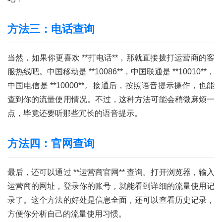
方法三：电话查询
首
页
当然，如果你更喜欢 **打电话**，那就直接拨打运营商的客
服热线吧。中国移动是 **10086**，中国联通是 **10010**，
号
中国电信是 **10000**。接通后，按照语音提示操作，也能
卡
百
查到你的流量使用情况。不过，这种方法可能会稍微麻烦一
科
点，毕竟还要听那些冗长的语音提示。
防
方法四：官网查询
诈
知
最后，还可以通过 **运营商官网** 查询。打开浏览器，输入
识
运营商的网址，登录你的账号，就能看到详细的流量使用记
录了。这个方法的好处是信息全面，还可以查看历史记录，
行
业
方便你分析自己的流量使用习惯。
投稿