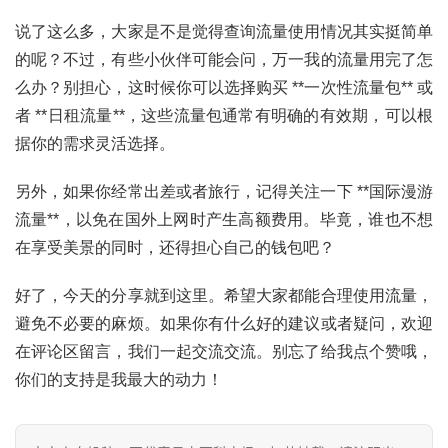
资
讯
说了这么多，大家是不是觉得查询流量使用情况其实挺简单
的呢？不过，有些小伙伴可能会问，万一我的流量用完了怎
登录
注册
流
么办？别担心，这时候你可以选择购买 **一次性流量包** 或
量
者 **日租流量**，这些流量包通常有明确的有效期，可以根
卡
据你的需求灵活选择。
推
荐
另外，如果你经常出差或者旅行，记得关注一下 **国际漫游
流量**，以免在国外上网时产生高额费用。毕竟，谁也不想
号
在享受美景的同时，还得担心自己的钱包吧？
码
认
好了，今天的分享就到这里。希望大家都能合理使用流量，
证
避免不必要的麻烦。如果你有什么好的建议或者疑问，欢迎
在评论区留言，我们一起交流交流。别忘了给我点个赞哦，
增
你们的支持是我最大的动力！
值
业
务