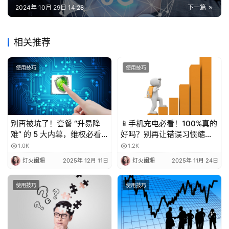
2024年 10月 29日 14:28
下一篇
相关推荐
使用技巧
使用技巧
别再被坑了！套餐 “升易降
📱手机充电必看！100%真的
难” 的 5 大内幕，维权必看
好吗？别再让错误习惯缩短
💥
电池寿命！
1.0K
1.2K
灯火阑珊
2025年 12月 11日
灯火阑珊
2025年 11月 24日
使用技巧
使用技巧