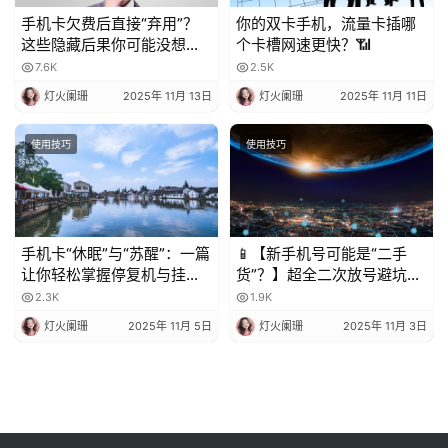
手机卡欠费后直接“弃用”？
你的双卡手机，流量卡插哪
这些隐藏后果你可能没想
个卡槽网速更快？📶
到！
7.6K
2.5K
灯火阑珊
2025年 11月 13日
灯火阑珊
2025年 11月 11日
使用技巧
使用技巧
手机卡“休眠”与“苏醒”：一篇
📱【新手机号可能是“二手
让你轻松掌握停复机与挂失
货”？】超全二次放号避坑指
的科普指南
南，附完美处理攻略！✨
2.3K
1.9K
灯火阑珊
2025年 11月 5日
灯火阑珊
2025年 11月 3日