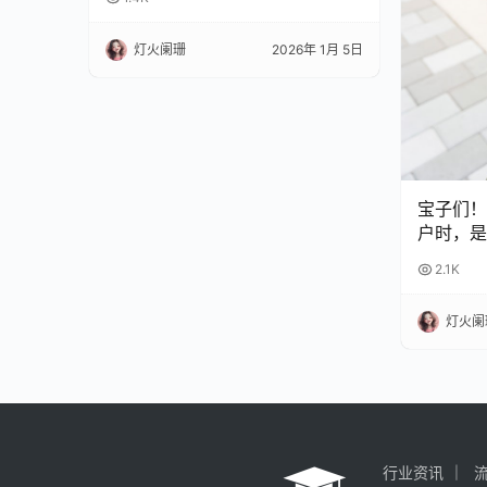
灯火阑珊
2026年 1月 5日
宝子们！
户时，是
扣？😫
2.1K
完再也不
灯火阑
行业资讯