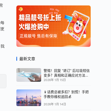
营
的每
到更
，我
最新文章
警惕！回复 “退订” 后垃圾短信
变多？真相和正确应对方法都
在这
2026年 1月 15日
📱话费总被多扣？别慌！手把
手教你维权追回💰
2026年 1月 14日