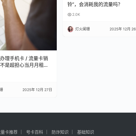
铃”，会消耗我的流量吗？
2.0K
灯火阑珊
2025年 12月 2
办理手机卡 / 流量卡销
不是超担心当月月租白
 今天整理了超全科普，看
怕被坑啦！
珊
2025年 12月 27日
流量卡推荐
号卡百科
防诈知识
基础知识