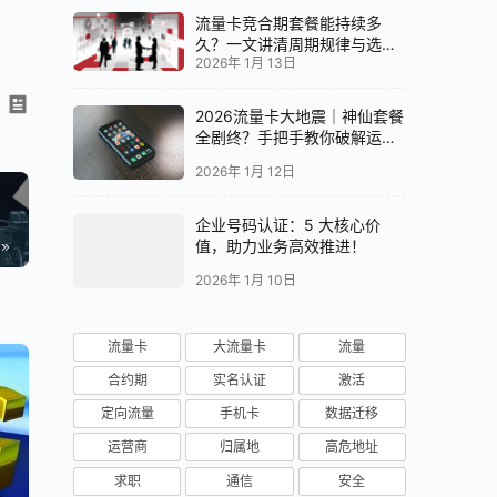
流量卡竞合期套餐能持续多
久？一文讲清周期规律与选卡
2026年 1月 13日
时机
2026流量卡大地震｜神仙套餐
全剧终？手把手教你破解运营
商“合谋”内幕！📱💥
2026年 1月 12日
企业号码认证：5 大核心价
值，助力业务高效推进！
2026年 1月 10日
流量卡
大流量卡
流量
合约期
实名认证
激活
定向流量
手机卡
数据迁移
运营商
归属地
高危地址
求职
通信
安全