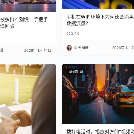
手机在WiFi环境下为何还会消耗
总被多扣？别慌！手把手
数据流量？
追回💰
2.4K
灯火阑珊
2026年 1月 
珊
2026年 1月 14日
基础知识
拨打电话时，播放对方的“视频