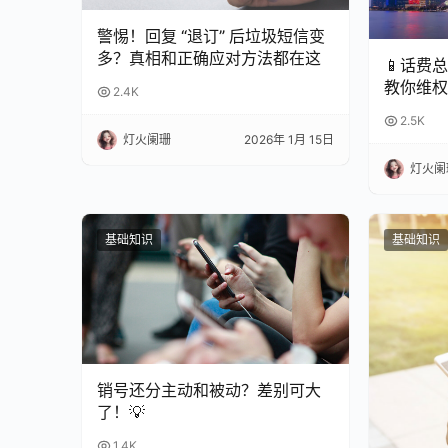
警惕！回复 “退订” 后垃圾短信变
多？真相和正确应对方法都在这
📱话费
教你维权
2.4K
2.5K
灯火阑珊
2026年 1月 15日
灯火阑
基础知识
基础知识
销号还分主动和被动？差别可大
了！💡
1.4K