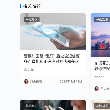
相关推荐
基础知识
基础知识
警惕！回复 “退订” 后垃圾短信变
多？真相和正确应对方法都在这
📱话费
教你维权
2.4K
2.5K
灯火阑珊
2026年 1月 15日
灯火阑
基础知识
故障排查