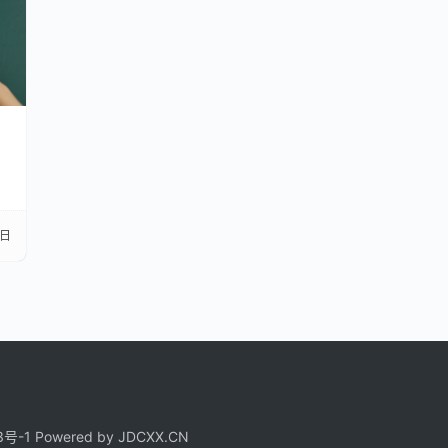
解
0日
3号-1
Powered by
JDCXX.CN