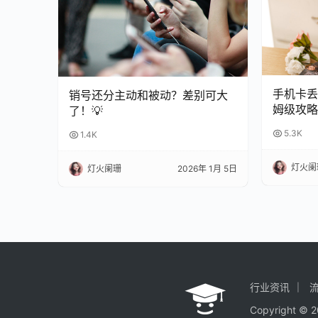
手机卡丢
销号还分主动和被动？差别可大
姆级攻略
了！💡
5.3K
1.4K
灯火阑
灯火阑珊
2026年 1月 5日
行业资讯
Copyright