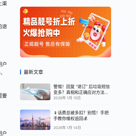
上渠
的退
用户
最新文章
券、
警惕！回复 “退订” 后垃圾短信
变多？真相和正确应对方法都
需要
在这
2026年 1月 15日
📱话费总被多扣？别慌！手把
手教你维权追回💰
2026年 1月 14日
用户