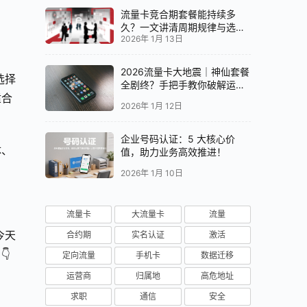
流量卡竞合期套餐能持续多
久？一文讲清周期规律与选卡
2026年 1月 13日
时机
2026流量卡大地震｜神仙套餐
选择
全剧终？手把手教你破解运营
适合
商“合谋”内幕！📱💥
2026年 1月 12日
企业号码认证：5 大核心价
体、
值，助力业务高效推进！
2026年 1月 10日
流量卡
大流量卡
流量
今天
合约期
实名认证
激活

定向流量
手机卡
数据迁移
运营商
归属地
高危地址
求职
通信
安全