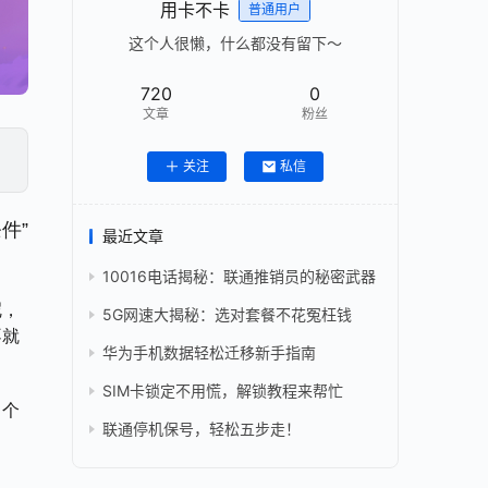
用卡不卡
普通用户
这个人很懒，什么都没有留下～
720
0
文章
粉丝
关注
私信
件”
最近文章
10016电话揭秘：联通推销员的秘密武器
呢，
5G网速大揭秘：选对套餐不花冤枉钱
不就
华为手机数据轻松迁移新手指南
SIM卡锁定不用慌，解锁教程来帮忙
了个
联通停机保号，轻松五步走！