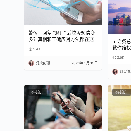
警惕！回复 “退订” 后垃圾短信变
多？真相和正确应对方法都在这
📱话费
教你维权
2.4K
2.5K
灯火阑珊
2026年 1月 15日
灯火阑
基础知识
基础知识