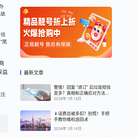
办
是故
有信
“黑
商
权益
最新文章
警惕！回复 “退订” 后垃圾短信
变多？真相和正确应对方法都
关注
在这
2026年 1月 15日
📱话费总被多扣？别慌！手把
手教你维权追回💰
2026年 1月 14日