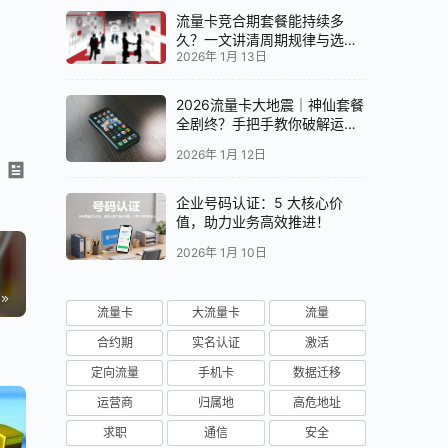
流量卡竞合期套餐能持续多
久？一文讲清周期规律与选卡
2026年 1月 13日
时机
2026流量卡大地震｜神仙套餐
全剧终？手把手教你破解运营
商“合谋”内幕！📱💥
2026年 1月 12日
企业号码认证：5 大核心价
值，助力业务高效推进！
2026年 1月 10日
流量卡
大流量卡
流量
合约期
实名认证
激活
定向流量
手机卡
数据迁移
运营商
归属地
高危地址
求职
通信
安全