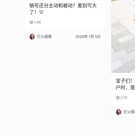
销号还分主动和被动？差别可大
了！💡
1.4K
灯火阑珊
2026年 1月 5日
宝子们！
户时，是
扣？😫
2.1K
完再也不
灯火阑