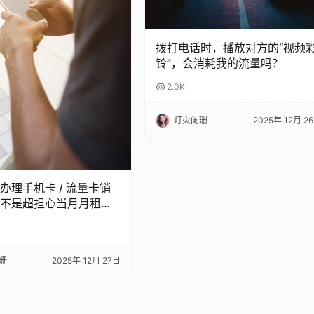
拨打电话时，播放对方的“视频
铃”，会消耗我的流量吗？
2.0K
灯火阑珊
2025年 12月 2
办理手机卡 / 流量卡销
不是超担心当月月租白
 今天整理了超全科普，看
怕被坑啦！
珊
2025年 12月 27日