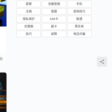
套餐
流量管理
手机
注销
客服
使用技巧
隐私保护
SIM卡
联通
优惠期
副卡
黑名单
技巧
故障
电信诈骗
7日